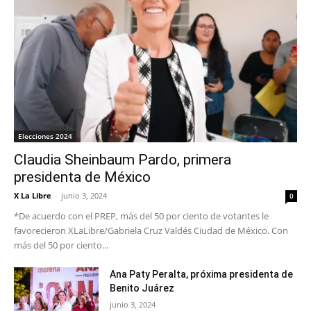
Elecciones 2024
Claudia Sheinbaum Pardo, primera
presidenta de México
X La Libre
-
junio 3, 2024
0
*De acuerdo con el PREP, más del 50 por ciento de votantes le
favorecieron XLaLibre/Gabriela Cruz Valdés Ciudad de México. Con
más del 50 por ciento...
Ana Paty Peralta, próxima presidenta de
Benito Juárez
junio 3, 2024