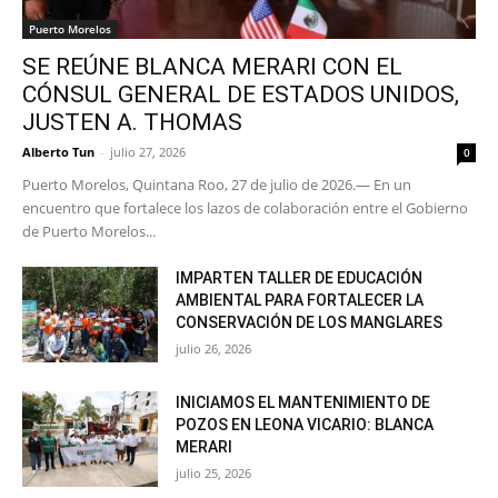
Puerto Morelos
SE REÚNE BLANCA MERARI CON EL
CÓNSUL GENERAL DE ESTADOS UNIDOS,
JUSTEN A. THOMAS
Alberto Tun
-
julio 27, 2026
0
Puerto Morelos, Quintana Roo, 27 de julio de 2026.— En un
encuentro que fortalece los lazos de colaboración entre el Gobierno
de Puerto Morelos...
IMPARTEN TALLER DE EDUCACIÓN
AMBIENTAL PARA FORTALECER LA
CONSERVACIÓN DE LOS MANGLARES
julio 26, 2026
INICIAMOS EL MANTENIMIENTO DE
POZOS EN LEONA VICARIO: BLANCA
MERARI
julio 25, 2026