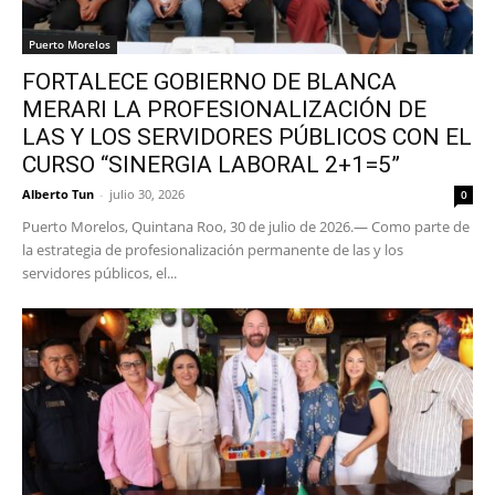
Puerto Morelos
FORTALECE GOBIERNO DE BLANCA
MERARI LA PROFESIONALIZACIÓN DE
LAS Y LOS SERVIDORES PÚBLICOS CON EL
CURSO “SINERGIA LABORAL 2+1=5”
Alberto Tun
-
julio 30, 2026
0
Puerto Morelos, Quintana Roo, 30 de julio de 2026.— Como parte de
la estrategia de profesionalización permanente de las y los
servidores públicos, el...