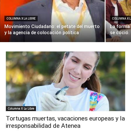
COLUMNA X LA LIBRE
COLUMNA X L
Movimiento Ciudadano: el petate del muerto
La forma 
y la agencia de colocación política
se coció.
Columna X La Libre
Tortugas muertas, vacaciones europeas y la
irresponsabilidad de Atenea