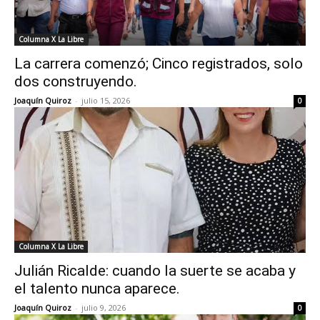
Columna X La Libre
La carrera comenzó; Cinco registrados, solo
dos construyendo.
Joaquín Quiroz
-
julio 15, 2026
0
Columna X La Libre
Julián Ricalde: cuando la suerte se acaba y
el talento nunca aparece.
Joaquín Quiroz
-
julio 9, 2026
0