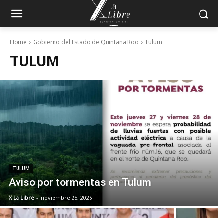
Home
Gobierno del Estado de Quintana Roo
Tulum
TULUM
TULUM
Aviso por tormentas en Tulum
X La Libre
-
noviembre 25, 2025