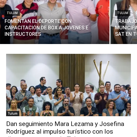
TULUM
TULUM
FOMENTAN EL DEPORTE CON
TRABAJO
CAPACITACIÓN DE BOX A JOVENES E
MUNICIPA
INSTRUCTORES
SAT EN 
Tulum
Dan seguimiento Mara Lezama y Josefina
Rodríguez al impulso turístico con los