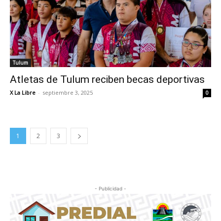
Tulum
Atletas de Tulum reciben becas deportivas
X La Libre
-
septiembre 3, 2025
0
1
2
3
- Publicidad -