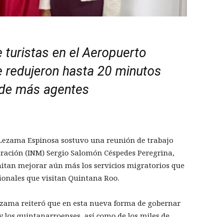
 turistas en el Aeropuerto
e redujeron hasta 20 minutos
n de más agentes
Lezama Espinosa sostuvo una reunión de trabajo
igración (INM) Sergio Salomón Céspedes Peregrina,
itan mejorar aún más los servicios migratorios que
cionales que visitan Quintana Roo.
ezama reiteró que en esta nueva forma de gobernar
 y los quintanarroenses, así como de los miles de