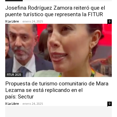
Josefina Rodríguez Zamora reiteró que el
puente turístico que representa la FITUR
X La Libre
-
enero 24, 2025
0
FITUR 2025
Propuesta de turismo comunitario de Mara
Lezama se está replicando en el
país: Sectur
X La Libre
-
enero 24, 2025
0