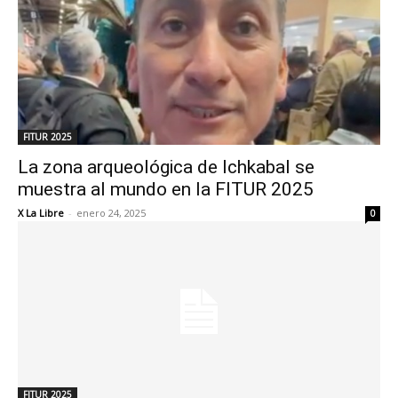
FITUR 2025
La zona arqueológica de Ichkabal se
muestra al mundo en la FITUR 2025
X La Libre
-
enero 24, 2025
0
FITUR 2025