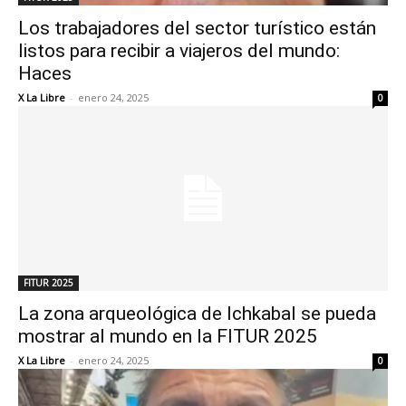
Los trabajadores del sector turístico están
listos para recibir a viajeros del mundo:
Haces
X La Libre
-
enero 24, 2025
0
FITUR 2025
La zona arqueológica de Ichkabal se pueda
mostrar al mundo en la FITUR 2025
X La Libre
-
enero 24, 2025
0