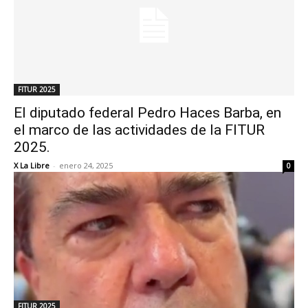
FITUR 2025
El diputado federal Pedro Haces Barba, en
el marco de las actividades de la FITUR
2025.
X La Libre
-
enero 24, 2025
0
FITUR 2025