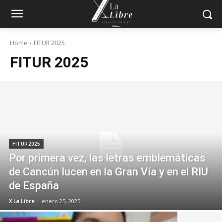
Home
FITUR 2025
FITUR 2025
FITUR 2025
Por primera vez, las letras emblemáticas
de Cancún lucen en la Gran Vía y en el RIU
de España
X La Libre
-
enero 25, 2025