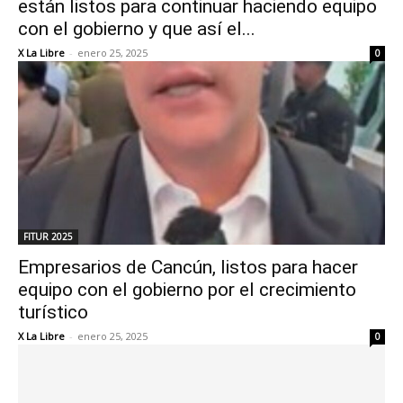
están listos para continuar haciendo equipo
con el gobierno y que así el...
X La Libre
-
enero 25, 2025
0
FITUR 2025
Empresarios de Cancún, listos para hacer
equipo con el gobierno por el crecimiento
turístico
X La Libre
-
enero 25, 2025
0