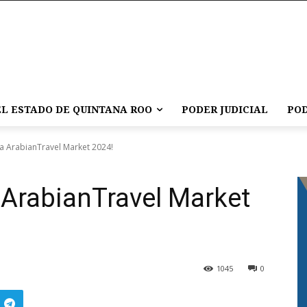
L ESTADO DE QUINTANA ROO
PODER JUDICIAL
POD
la ArabianTravel Market 2024!
 ArabianTravel Market
1045
0