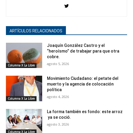
ARTÍCULOS RELACIONADOS
Joaquín González Castro y el
“heroísmo” de trabajar para que otra
cobre.
agosto 5, 2026
Columna X La Libre
Movimiento Ciudadano: el petate del
muerto y la agencia de colocación
política
agosto 4, 2026
Columna X La Libre
La forma también es fondo: este arroz
ya se coció.
agosto 3, 2026
Columna X La Libre