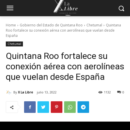
Home
Gobierno del Estado de Quintana Roo
Chetumal
Quintana
Roo fortalece su conexión aérea con aerolíneas que vuelan desde
España
Chetumal
Quintana Roo fortalece su
conexión aérea con aerolíneas
que vuelan desde España
By
X La Libre
julio 13, 2022
1132
0