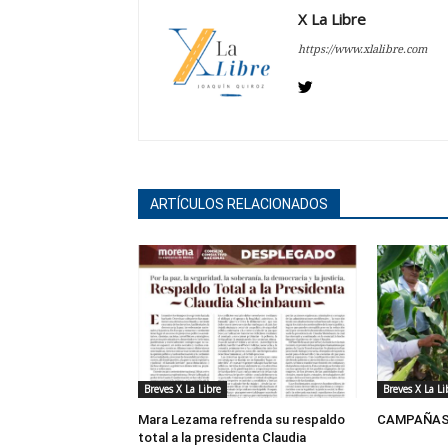
X La Libre
https://www.xlalibre.com
ARTÍCULOS RELACIONADOS
Breves X La Libre
Breves X La Li
Mara Lezama refrenda su respaldo
CAMPAÑAS 
total a la presidenta Claudia