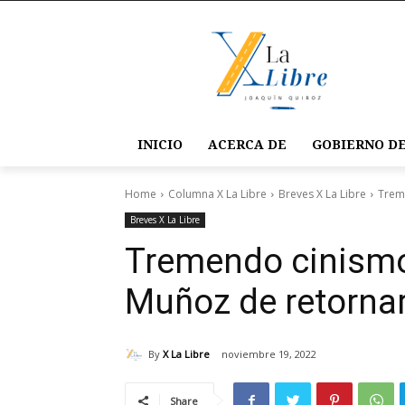
INICIO
ACERCA DE
GOBIERNO DE
Home
Columna X La Libre
Breves X La Libre
Trem
Breves X La Libre
Tremendo cinismo
Muñoz de retornar
By
X La Libre
noviembre 19, 2022
Share