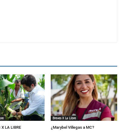
bre
Breves X La Libre
X LA LIBRE
¿Marybel Villegas a MC?