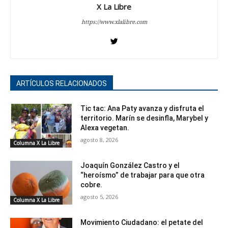
X La Libre
https://www.xlalibre.com
ARTÍCULOS RELACIONADOS
Tic tac: Ana Paty avanza y disfruta el
territorio. Marín se desinfla, Marybel y
Alexa vegetan.
agosto 8, 2026
Columna X La Libre
Joaquín González Castro y el
“heroísmo” de trabajar para que otra
cobre.
agosto 5, 2026
Columna X La Libre
Movimiento Ciudadano: el petate del