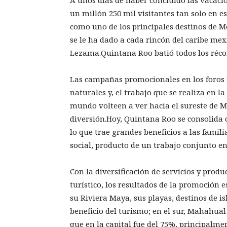
A unos días de haber concluido las vacac
un millón 250 mil visitantes tan solo en e
como uno de los principales destinos de M
se le ha dado a cada rincón del caribe me
Lezama.Quintana Roo batió todos los réco
Las campañas promocionales en los foros 
naturales y, el trabajo que se realiza en l
mundo volteen a ver hacia el sureste de 
diversión.Hoy, Quintana Roo se consolida 
lo que trae grandes beneficios a las famili
social, producto de un trabajo conjunto ent
Con la diversificación de servicios y prod
turístico, los resultados de la promoción e
su Riviera Maya, sus playas, destinos de i
beneficio del turismo; en el sur, Mahahua
que en la capital fue del 75%, principalmen