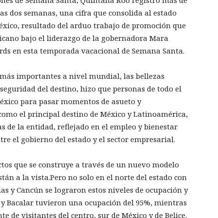
iones de Semana Santa, Quintana Roo registró más de
sas dos semanas, una cifra que consolida al estado
éxico, resultado del arduo trabajo de promoción que
xicano bajo el liderazgo de la gobernadora Mara
rds en esta temporada vacacional de Semana Santa.
más importantes a nivel mundial, las bellezas
a seguridad del destino, hizo que personas de todo el
México para pasar momentos de asueto y
como el principal destino de México y Latinoamérica,
as de la entidad, reflejado en el empleo y bienestar
re el gobierno del estado y el sector empresarial.
uctos que se construye a través de un nuevo modelo
stán a la vista.Pero no solo en el norte del estado con
slas y Cancún se lograron estos niveles de ocupación y
l y Bacalar tuvieron una ocupación del 95%, mientras
te de visitantes del centro, sur de México y de Belice.