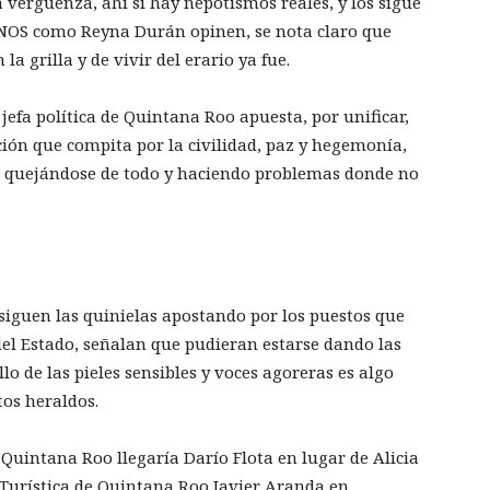
a vergüenza, ahí si hay nepotismos reales, y los sigue
ENOS como Reyna Durán opinen, se nota claro que
a grilla y de vivir del erario ya fue.
efa política de Quintana Roo apuesta, por unificar,
ión que compita por la civilidad, paz y hegemonía,
e quejándose de todo y haciendo problemas donde no
 siguen las quinielas apostando por los puestos que
del Estado, señalan que pudieran estarse dando las
o de las pieles sensibles y voces agoreras es algo
tos heraldos.
Quintana Roo llegaría Darío Flota en lugar de Alicia
Turística de Quintana Roo Javier Aranda en