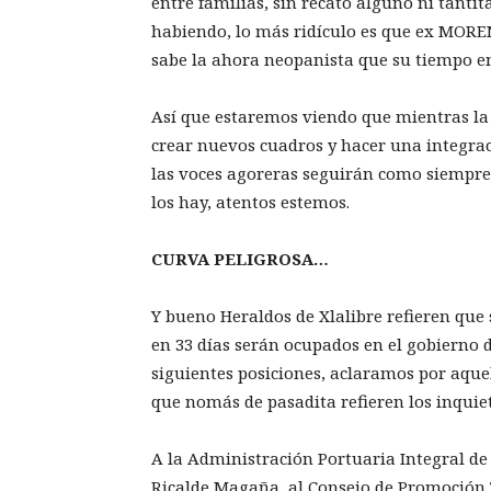
entre familias, sin recato alguno ni tantit
habiendo, lo más ridículo es que ex MOR
sabe la ahora neopanista que su tiempo en l
Así que estaremos viendo que mientras la j
crear nuevos cuadros y hacer una integrac
las voces agoreras seguirán como siempr
los hay, atentos estemos.
CURVA PELIGROSA…
Y bueno Heraldos de Xlalibre refieren que
en 33 días serán ocupados en el gobierno 
siguientes posiciones, aclaramos por aquell
que nomás de pasadita refieren los inquie
A la Administración Portuaria Integral de 
Ricalde Magaña, al Consejo de Promoción 