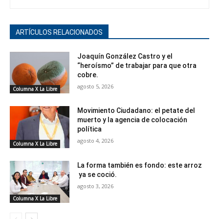
ARTÍCULOS RELACIONADOS
Joaquín González Castro y el
“heroísmo” de trabajar para que otra
cobre.
agosto 5, 2026
Columna X La Libre
Movimiento Ciudadano: el petate del
muerto y la agencia de colocación
política
agosto 4, 2026
Columna X La Libre
La forma también es fondo: este arroz
ya se coció.
agosto 3, 2026
Columna X La Libre