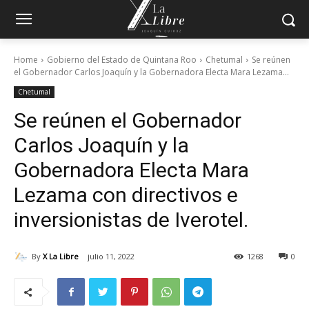
Home
Gobierno del Estado de Quintana Roo
Chetumal
Se reúnen
el Gobernador Carlos Joaquín y la Gobernadora Electa Mara Lezama...
Chetumal
Se reúnen el Gobernador
Carlos Joaquín y la
Gobernadora Electa Mara
Lezama con directivos e
inversionistas de Iverotel.
By
X La Libre
julio 11, 2022
1268
0