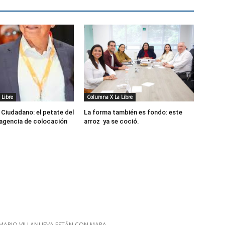
 Libre
Columna X La Libre
Ciudadano: el petate del
La forma también es fondo: este
 agencia de colocación
arroz ya se coció.