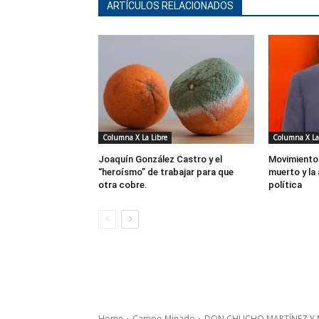
ARTÍCULOS RELACIONADOS
Columna X La Libre
Columna X La
Joaquín González Castro y el
Movimiento 
“heroísmo” de trabajar para que
muerto y la
otra cobre.
política