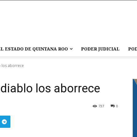
L ESTADO DE QUINTANA ROO
PODER JUDICIAL
POD
o los aborrece
l diablo los aborrece
737
0