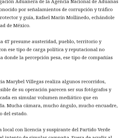
igación Aduanera de la Agencia Nacional de Aduanas
onocido por señalamientos de corrupción y tráfico
protector y guía, Rafael Marín Mollinedo, echándole
dad de México.
a 4T presume austeridad, pueblo, territorio y
on ese tipo de carga política y reputacional no
a donde la percepción pesa, ese tipo de compañías
cia Marybel Villegas realiza algunos recorridos,
ble de su operación parecen ser sus fotógrafos y
focada en simular volumen mediático que en
funda. Mucha cámara, mucho ángulo, mucho encuadre,
o del estado.
local con licencia y suspirante del Partido Verde
 el intento de simular campaña. Fuera de acudir al