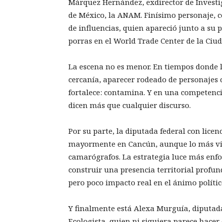
Márquez Hernández, exdirector de Invest
de México, la ANAM. Finísimo personaje, c
de influencias, quien apareció junto a su 
porras en el World Trade Center de la Ciu
La escena no es menor. En tiempos donde l
cercanía, aparecer rodeado de personajes c
fortalece: contamina. Y en una competenci
dicen más que cualquier discurso.
Por su parte, la diputada federal con licen
mayormente en Cancún, aunque lo más visi
camarógrafos. La estrategia luce más en
construir una presencia territorial pro
pero poco impacto real en el ánimo polític
Y finalmente está Alexa Murguía, diputada 
Ecologista, quien ni siquiera parece hacer