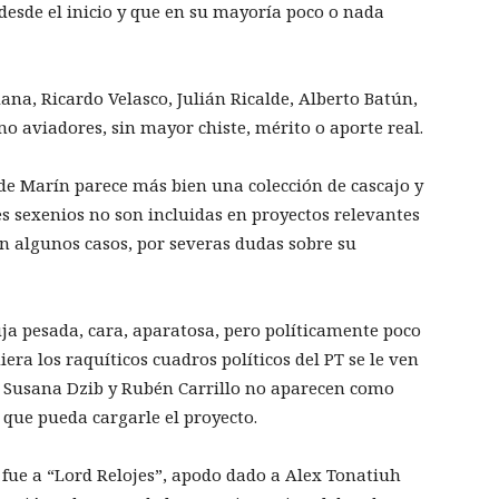
desde el inicio y que en su mayoría poco o nada
a, Ricardo Velasco, Julián Ricalde, Alberto Batún,
mo aviadores, sin mayor chiste, mérito o aporte real.
de Marín parece más bien una colección de cascajo y
es sexenios no son incluidas en proyectos relevantes
en algunos casos, por severas dudas sobre su
uja pesada, cara, aparatosa, pero políticamente poco
iera los raquíticos cuadros políticos del PT se le ven
 Susana Dzib y Rubén Carrillo no aparecen como
que pueda cargarle el proyecto.
o fue a “Lord Relojes”, apodo dado a Alex Tonatiuh