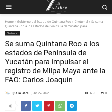
Home
Gobierno del Estado de Quintana Roo
Chetumal
Se suma
Quintana Roo a los estados de Península de Yucatán para...
Chetumal
Se suma Quintana Roo a los
estados de Península de
Yucatán para impulsar el
registro de Milpa Maya ante la
FAO: Carlos Joaquín
By
X La Libre
julio 27, 2022
1258
0