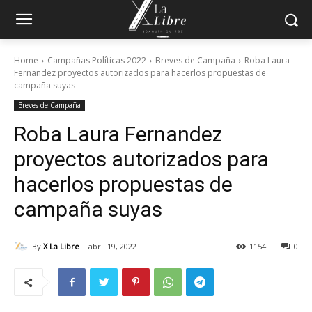
Home
Campañas Políticas 2022
Breves de Campaña
Roba Laura
Fernandez proyectos autorizados para hacerlos propuestas de
campaña suyas
Breves de Campaña
Roba Laura Fernandez
proyectos autorizados para
hacerlos propuestas de
campaña suyas
By
X La Libre
abril 19, 2022
1154
0