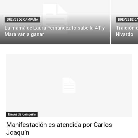
BREVES DE CAMPAÑA
BREVES DE 
La mamá de Laura Fernández lo sabe la 4T y
Traición 
Mara van a ganar
Nivardo
Breves de Campaña
Manifestación es atendida por Carlos
Joaquín