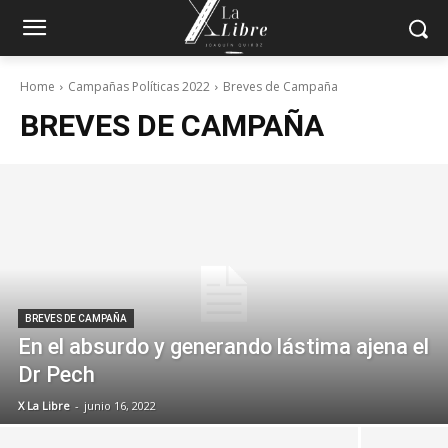
Home
Campañas Políticas 2022
Breves de Campaña
BREVES DE CAMPAÑA
BREVES DE CAMPAÑA
En el absurdo y generando lástima ajena el
Dr Pech
X La Libre
-
junio 16, 2022