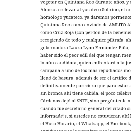
vegetar en Quintana Roo durante años, y e
Alonso a relevar al yucateco Sobrino, el 
homólogo yucateco, ya daremos pormenores
Quintana Roo como enviado de AMLITO A
como Cruz Roja (con perdón de la benemér
recogiendo de todo y cualquier piltrafa, a
gobernadora Laura Lynn Fernández Piña; E
haber sido el peor edil del que tengan m
la aún candidata, quien enfrentará a la jus
campaña a uno de los más repudiados morad
llenó de basura, además de ser el artífice
definitivamente pareciera que para estar a
sin bronca ahí tiene cabida, el poco céleb
Cárdenas dejó al SNTE, sino pregúntenle a
cuando fue secretario general del citado s
Informad@s, si ustedes no estuvieran ahí l
el Huso Horario, el Whatsapp, el Facebook, T