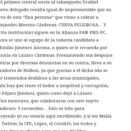
l priismo central envía al tabasqueño Erubiel
nuevo delegado resulta igual de impresentable que su
 de esta “fina persona” que viene a cobrar a
lejandro Moreno Cárdenas. CURVA PELIGROSA… Y
ita institución) siguen en la Alianza PAN-PRD-PC,
hora se une al equipo de la todavía candidata a
milio Jiménez Ancona, a quien se le recuerda por
emoria en Lázaro Cárdenas. Presumiendo sus despojos
ticia por diversas denuncias en su contra, lleva a su
ores de Holbox, ya que gracias a él dicha isla se
 de tremendos desfalcos a las arcas municipales,
hí hay que tener el hedor a ineptitud y corrupción,
re Pájaro Jiménez, quien como dejó a Lázaro
 los mentores, que colaboraron con este sujeto
indicato. Y recuerden… Esto es Sólo para
eyendo yo no estaría aquí escribiendo, y si ser Malix
witter, la CFE, López, el Covid19, los troles y