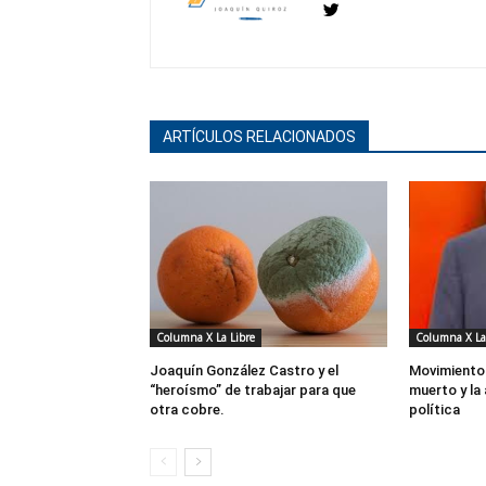
ARTÍCULOS RELACIONADOS
Columna X La Libre
Columna X La
Joaquín González Castro y el
Movimiento 
“heroísmo” de trabajar para que
muerto y la
otra cobre.
política