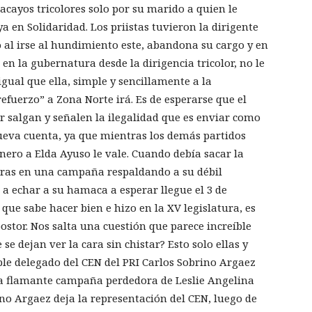
acayos tricolores solo por su marido a quien le
a en Solidaridad. Los priistas tuvieron la dirigente
o al irse al hundimiento este, abandona su cargo y en
n la gubernatura desde la dirigencia tricolor, no le
gual que ella, simple y sencillamente a la
refuerzo” a Zona Norte irá. Es de esperarse que el
ir salgan y señalen la ilegalidad que es enviar como
eva cuenta, ya que mientras los demás partidos
nero a Elda Ayuso le vale. Cuando debía sacar la
veras en una campaña respaldando a su débil
e a echar a su hamaca a esperar llegue el 3 de
 que sabe hacer bien e hizo en la XV legislatura, es
ostor. Nos salta una cuestión que parece increíble
se dejan ver la cara sin chistar? Esto solo ellas y
ble delegado del CEN del PRI Carlos Sobrino Argaez
la flamante campaña perdedora de Leslie Angelina
ino Argaez deja la representación del CEN, luego de