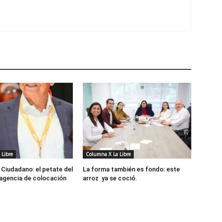
 Libre
Columna X La Libre
Ciudadano: el petate del
La forma también es fondo: este
 agencia de colocación
arroz ya se coció.