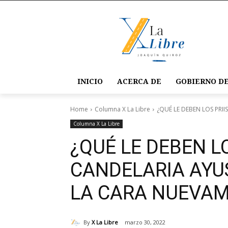
INICIO
ACERCA DE
GOBIERNO DE
Home
Columna X La Libre
¿QUÉ LE DEBEN LOS PRII
Columna X La Libre
¿QUÉ LE DEBEN L
CANDELARIA AYU
LA CARA NUEVA
By
X La Libre
marzo 30, 2022