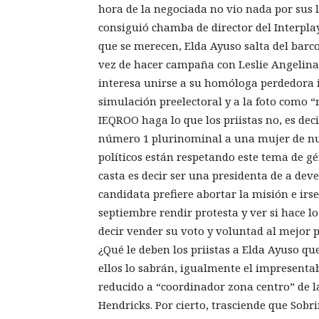
hora de la negociada no vio nada por sus l
consiguió chamba de director del Interplay
que se merecen, Elda Ayuso salta del barc
vez de hacer campaña con Leslie Angelina e
interesa unirse a su homóloga perdedora i
simulación preelectoral y a la foto como “
IEQROO haga lo que los priistas no, es dec
número 1 plurinominal a una mujer de nu
políticos están respetando este tema de gé
casta es decir ser una presidenta de a de
candidata prefiere abortar la misión e irs
septiembre rendir protesta y ver si hace lo
decir vender su voto y voluntad al mejor p
¿Qué le deben los priistas a Elda Ayuso que 
ellos lo sabrán, igualmente el impresenta
reducido a “coordinador zona centro” de 
Hendricks. Por cierto, trasciende que Sobr