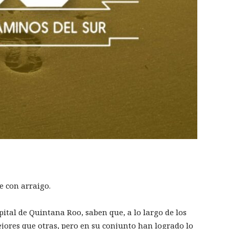
e con arraigo.
pital de Quintana Roo, saben que, a lo largo de los
jores que otras, pero en su conjunto han logrado lo