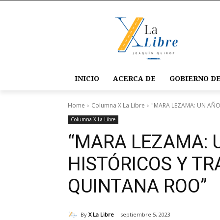
INICIO
ACERCA DE
GOBIERNO DE
Home
Columna X La Libre
"MARA LEZAMA: UN AÑO
Columna X La Libre
“MARA LEZAMA: 
HISTÓRICOS Y T
QUINTANA ROO”
By
X La Libre
septiembre 5, 2023