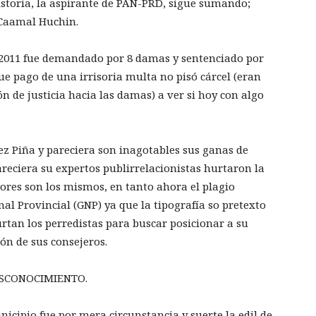
storia, la aspirante de PAN-PRD, sigue sumando;
 Caamal Huchin.
2011 fue demandado por 8 damas y sentenciado por
que pago de una irrisoria multa no pisó cárcel (eran
 de justicia hacia las damas) a ver si hoy con algo
z Piña y pareciera son inagotables sus ganas de
reciera su expertos publirrelacionistas hurtaron la
lores son los mismos, en tanto ahora el plagio
nal Provincial (GNP) ya que la tipografía so pretexto
rtan los perredistas para buscar posicionar a su
ón de sus consejeros.
ESCONOCIMIENTO.
nicipio fue por mera circunstancia y suerte la edil de