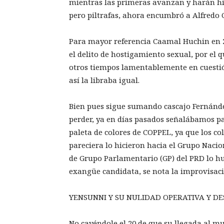
mientras las primeras avanzan y harán hi
pero piltrafas, ahora encumbró a Alfredo
Para mayor referencia Caamal Huchin en 
el delito de hostigamiento sexual, por el 
otros tiempos lamentablemente en cuestión
así la libraba igual.
Bien pues sigue sumando cascajo Fernánde
perder, ya en días pasados señalábamos pa
paleta de colores de COPPEL, ya que los co
pareciera lo hicieron hacia el Grupo Nacio
de Grupo Parlamentario (GP) del PRD lo hu
exangüe candidata, se nota la improvisaci
YENSUNNI Y SU NULIDAD OPERATIVA Y D
No cayéndole el 20 de que su llegada al mu