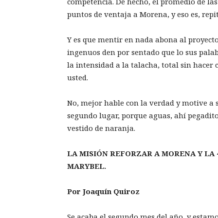
competencia. De hecho, el promedio de las
puntos de ventaja a Morena, y eso es, repi
Y es que mentir en nada abona al proyecto
ingenuos den por sentado que lo sus palab
la intensidad a la talacha, total sin hace
usted.
No, mejor hable con la verdad y motive a 
segundo lugar, porque aguas, ahí pegadito 
vestido de naranja.
LA MISIÓN REFORZAR A MORENA Y LA 
MARYBEL.
Por Joaquín Quiroz
Se acaba el segundo mes del año, y estamos