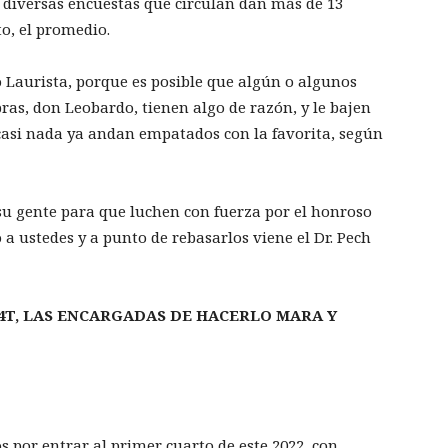
 diversas encuestas que circulan dan más de 13
to, el promedio.
 Laurista, porque es posible que algún o algunos
ras, don Leobardo, tienen algo de razón, y le bajen
r casi nada ya andan empatados con la favorita, según
su gente para que luchen con fuerza por el honroso
a ustedes y a punto de rebasarlos viene el Dr. Pech
4T, LAS ENCARGADAS DE HACERLO MARA Y
 por entrar al primer cuarto de este 2022, con