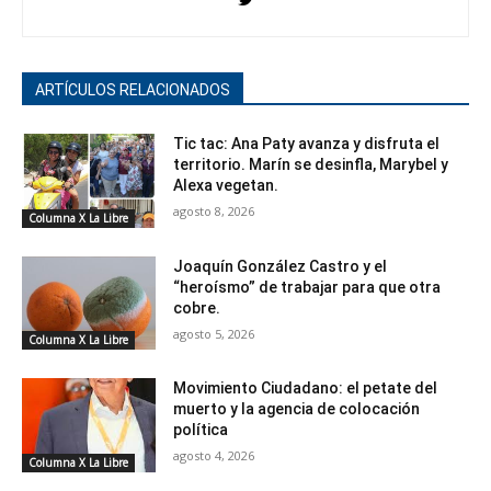
ARTÍCULOS RELACIONADOS
Tic tac: Ana Paty avanza y disfruta el
territorio. Marín se desinfla, Marybel y
Alexa vegetan.
agosto 8, 2026
Columna X La Libre
Joaquín González Castro y el
“heroísmo” de trabajar para que otra
cobre.
agosto 5, 2026
Columna X La Libre
Movimiento Ciudadano: el petate del
muerto y la agencia de colocación
política
agosto 4, 2026
Columna X La Libre