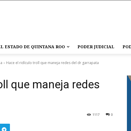
L ESTADO DE QUINTANA ROO
PODER JUDICIAL
POD
ña
Hace el ridículo troll que maneja redes del dr garrapata
roll que maneja redes
1117
0