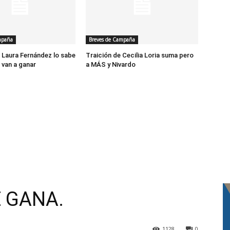
mpaña
Breves de Campaña
Laura Fernández lo sabe
Traición de Cecilia Loria suma pero
 van a ganar
a MÁS y Nivardo