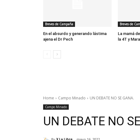
Breves de Campaña
Breves de Ca
En el absurdo y generando lástima
La mamá de 
ajena el Dr Pech
la 4T y Mara