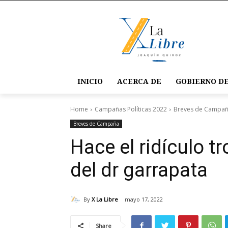
INICIO
ACERCA DE
GOBIERNO DE
Home
Campañas Políticas 2022
Breves de Campa
Breves de Campaña
Hace el ridículo t
del dr garrapata
By
X La Libre
mayo 17, 2022
Share