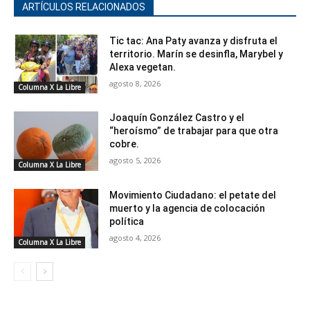
ARTÍCULOS RELACIONADOS
Tic tac: Ana Paty avanza y disfruta el
territorio. Marín se desinfla, Marybel y
Alexa vegetan.
agosto 8, 2026
Columna X La Libre
Joaquín González Castro y el
“heroísmo” de trabajar para que otra
cobre.
agosto 5, 2026
Columna X La Libre
Movimiento Ciudadano: el petate del
muerto y la agencia de colocación
política
agosto 4, 2026
Columna X La Libre