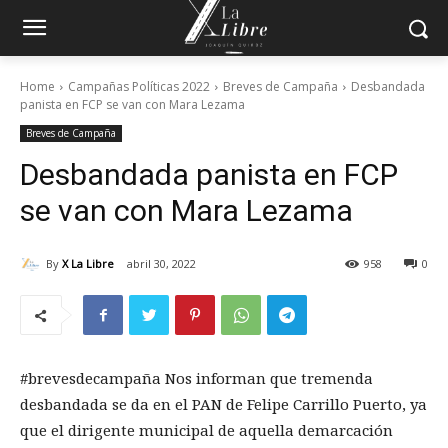
Home
Campañas Políticas 2022
Breves de Campaña
Desbandada
panista en FCP se van con Mara Lezama
Breves de Campaña
Desbandada panista en FCP
se van con Mara Lezama
By
X La Libre
abril 30, 2022
958
0
#brevesdecampaña Nos informan que tremenda
desbandada se da en el PAN de Felipe Carrillo Puerto, ya
que el dirigente municipal de aquella demarcación