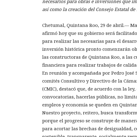
necesarios para obras e inversiones que im
así como la creación del Consejo Estatal de
Chetumal, Quintana Roo, 29 de abril.— M
afirmó hoy que su gobierno será facilitad
para realizar las necesarias para el desa
inversión histórica pronto comenzarán ob
las constructoras de Quintana Roo, a las 
financiera para realizar trabajos de calida
En reunión y acompañada por Pedro José Sa
comités Consultivo y Directivo de la Cáma
(CMIC), destacó que, de acuerdo con la ley, 
convocatorias, hacerlas públicas, no limit
empleos y economía se queden en Quintana 
Nuestro proyecto, reitero, busca transfor
porque el progreso se construye de maner
para acortar las brechas de desigualdad, c
sostenible, transparente, socialmente res