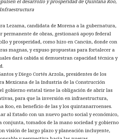
pulsen el desarrollo y prosperidad de Quintana Roo,
 Infraestructura
ara Lezama, candidata de Morena a la gubernatura,
or permanente de obras, gestionará apoyo federal
rrollo y prosperidad, como hizo en Cancún, donde con
ras magnas, y expuso propuestas para fortalecer a
cuales dará cabida si demuestran capacidad técnica y
d.
ntos y Diego Cortés Arzola, presidentes de los
ra Mexicana de la Industria de la Construcción
el gobierno estatal tiene la obligación de abrir las
ativas, para que la inversión en infraestructura,
Roo, en beneficio de las y los quintanarroenses.
mar al Estado con un nuevo pacto social y económico,
a conjunta, tomados de la mano sociedad y gobierno
on visión de largo plazo y planeación incluyente,
ponsable y perspectiva hacia las nuevas