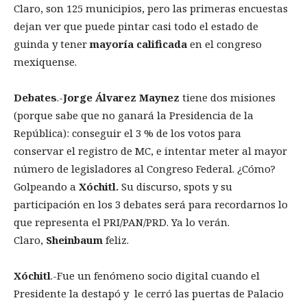
Claro, son 125 municipios, pero las primeras encuestas
dejan ver que puede pintar casi todo el estado de
guinda y tener
mayor
í
a calificada
en el congreso
mexiquense.
Debates
.-
Jorge
Á
lvarez Maynez
tiene dos misiones
(porque sabe que no ganará la Presidencia de la
República): conseguir el 3 % de los votos para
conservar el registro de MC, e intentar meter al mayor
número de legisladores al Congreso Federal. ¿Cómo?
Golpeando a
X
ó
chitl.
Su discurso, spots y su
participación en los 3 debates será para recordarnos lo
que representa el PRI/PAN/PRD. Ya lo verán.
Claro,
Sheinbaum
feliz.
X
ó
chitl
.-Fue un fenómeno socio digital cuando el
Presidente la destapó y le cerró las puertas de Palacio