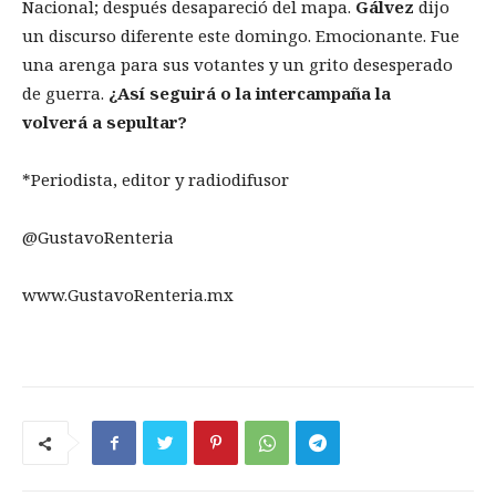
Nacional; después desapareció del mapa.
G
á
lvez
dijo
un discurso diferente este domingo. Emocionante. Fue
una arenga para sus votantes y un grito desesperado
de guerra.
¿
As
í
seguir
á
o la intercampa
ñ
a la
volver
á
a sepultar?
*Periodista, editor y radiodifusor
@GustavoRenteria
www.GustavoRenteria.mx