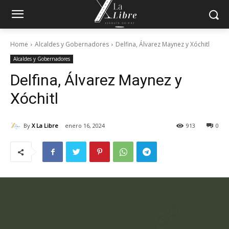
Home
Alcaldes y Gobernadores
Delfina, Álvarez Maynez y Xóchitl
Alcaldes y Gobernadores
Delfina, Álvarez Maynez y
Xóchitl
By
X La Libre
enero 16, 2024
913
0