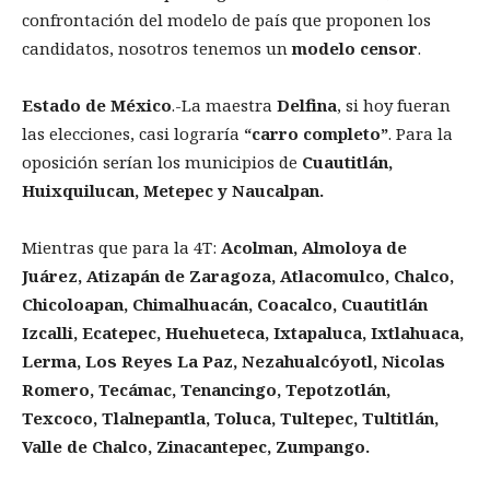
confrontación del modelo de país que proponen los
candidatos, nosotros tenemos un
modelo censor
.
Estado de M
é
xico
.-La maestra
Delfina
, si hoy fueran
las elecciones, casi lograría
“
carro completo
”
. Para la
oposición serían los municipios de
Cuautitl
á
n,
Huixquilucan, Metepec
y
Naucalpan
.
Mientras que para la 4T:
Acolman, Almoloya de
Ju
á
rez, Atizap
á
n de Zaragoza, Atlacomulco, Chalco,
Chicoloapan, Chimalhuac
á
n, Coacalco, Cuautitl
á
n
Izcalli, Ecatepec, Huehueteca, Ixtapaluca, Ixtlahuaca,
Lerma, Los Reyes La Paz, Nezahualc
ó
yotl, Nicolas
Romero, Tec
á
mac, Tenancingo, Tepotzotl
á
n,
Texcoco, Tlalnepantla, Toluca, Tultepec, Tultitl
á
n,
Valle de Chalco, Zinacantepec, Zumpango.