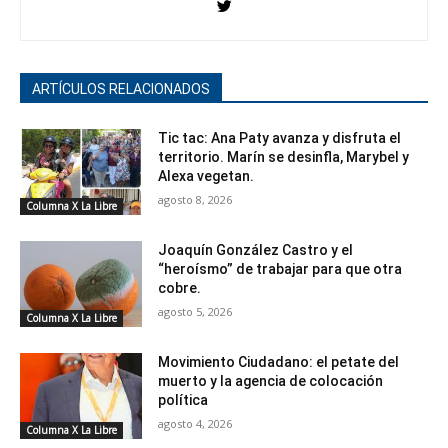
ARTÍCULOS RELACIONADOS
Tic tac: Ana Paty avanza y disfruta el
territorio. Marín se desinfla, Marybel y
Alexa vegetan.
agosto 8, 2026
Columna X La Libre
Joaquín González Castro y el
“heroísmo” de trabajar para que otra
cobre.
agosto 5, 2026
Columna X La Libre
Movimiento Ciudadano: el petate del
muerto y la agencia de colocación
política
agosto 4, 2026
Columna X La Libre