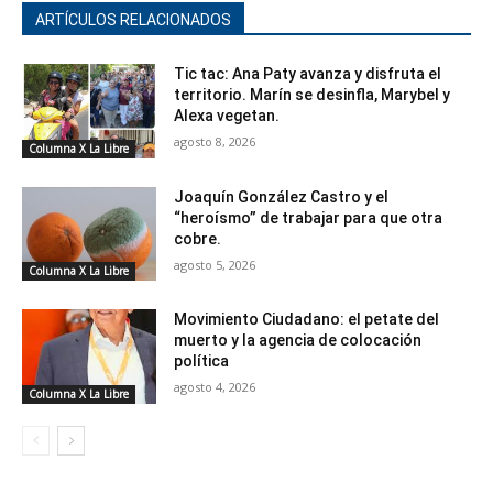
ARTÍCULOS RELACIONADOS
Tic tac: Ana Paty avanza y disfruta el
territorio. Marín se desinfla, Marybel y
Alexa vegetan.
agosto 8, 2026
Columna X La Libre
Joaquín González Castro y el
“heroísmo” de trabajar para que otra
cobre.
agosto 5, 2026
Columna X La Libre
Movimiento Ciudadano: el petate del
muerto y la agencia de colocación
política
agosto 4, 2026
Columna X La Libre