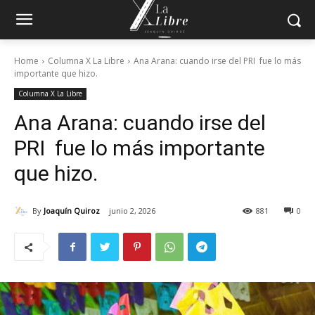
Home
Columna X La Libre
Ana Arana: cuando irse del PRI fue lo más
importante que hizo.
Columna X La Libre
Ana Arana: cuando irse del
PRI fue lo más importante
que hizo.
By
Joaquín Quiroz
junio 2, 2026
881
0