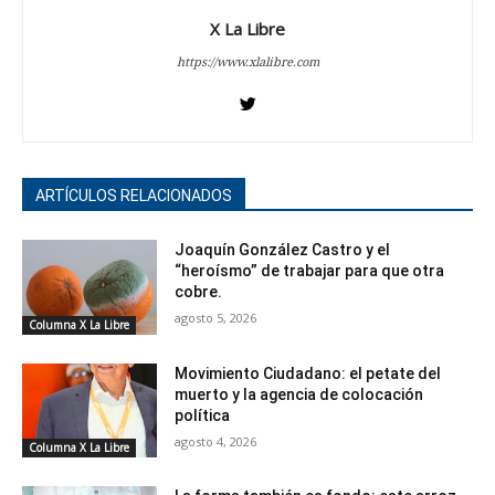
X La Libre
https://www.xlalibre.com
ARTÍCULOS RELACIONADOS
Joaquín González Castro y el
“heroísmo” de trabajar para que otra
cobre.
agosto 5, 2026
Columna X La Libre
Movimiento Ciudadano: el petate del
muerto y la agencia de colocación
política
agosto 4, 2026
Columna X La Libre