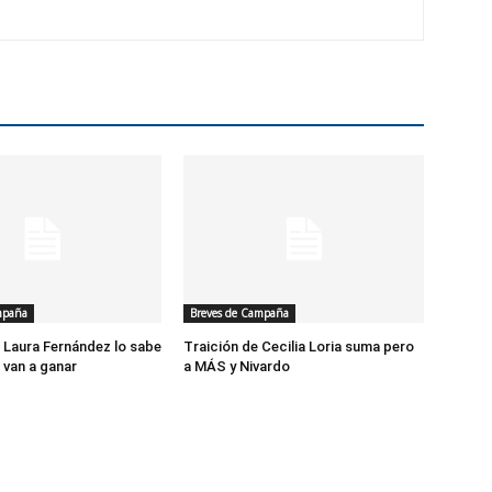
mpaña
Breves de Campaña
Laura Fernández lo sabe
Traición de Cecilia Loria suma pero
 van a ganar
a MÁS y Nivardo