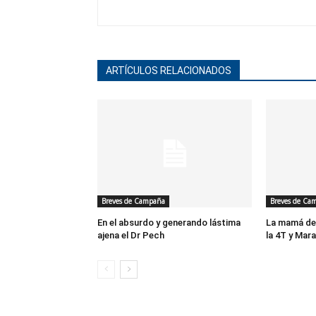
ARTÍCULOS RELACIONADOS
Breves de Campaña
Breves de Ca
En el absurdo y generando lástima
La mamá de 
ajena el Dr Pech
la 4T y Mara