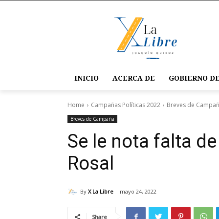
INICIO
ACERCA DE
GOBIERNO DE
Home
Campañas Políticas 2022
Breves de Campa
Breves de Campaña
Se le nota falta de
Rosal
By
X La Libre
mayo 24, 2022
Share