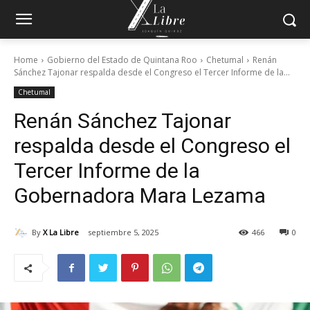
Home
Gobierno del Estado de Quintana Roo
Chetumal
Renán
Sánchez Tajonar respalda desde el Congreso el Tercer Informe de la...
Chetumal
Renán Sánchez Tajonar
respalda desde el Congreso el
Tercer Informe de la
Gobernadora Mara Lezama
By
X La Libre
septiembre 5, 2025
466
0