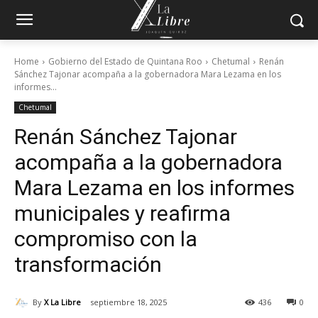
Home
Gobierno del Estado de Quintana Roo
Chetumal
Renán
Sánchez Tajonar acompaña a la gobernadora Mara Lezama en los
informes...
Chetumal
Renán Sánchez Tajonar
acompaña a la gobernadora
Mara Lezama en los informes
municipales y reafirma
compromiso con la
transformación
By
X La Libre
septiembre 18, 2025
436
0