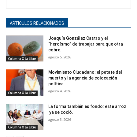
ARTÍCULOS RELACIONADOS
Joaquín González Castro y el
“heroísmo” de trabajar para que otra
cobre.
agosto 5, 2026
Columna X La Libre
Movimiento Ciudadano: el petate del
muerto y la agencia de colocación
política
agosto 4, 2026
Columna X La Libre
La forma también es fondo: este arroz
ya se coció.
agosto 3, 2026
Columna X La Libre