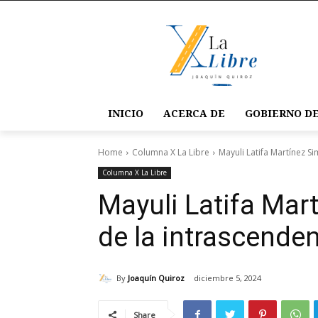
INICIO
ACERCA DE
GOBIERNO DE
Home
Columna X La Libre
Mayuli Latifa Martínez S
Columna X La Libre
Mayuli Latifa Mar
de la intrascende
By
Joaquín Quiroz
diciembre 5, 2024
Share