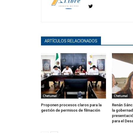
ARTÍCULOS RELACIONADOS
Chetumal
Chetumal
Proponen procesos claros para la
Renán Sánc
gestión de permisos de filmación
la gobernad
presentació
para el Des