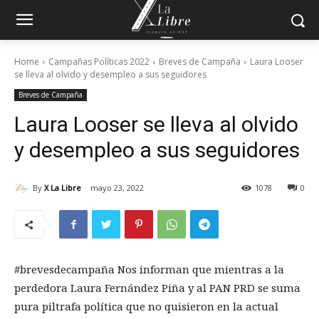
Home
Campañas Políticas 2022
Breves de Campaña
Laura Looser
se lleva al olvido y desempleo a sus seguidores
Breves de Campaña
Laura Looser se lleva al olvido
y desempleo a sus seguidores
By
X La Libre
mayo 23, 2022
1078
0
#brevesdecampaña Nos informan que mientras a la
perdedora Laura Fernández Piña y al PAN PRD se suma
pura piltrafa política que no quisieron en la actual