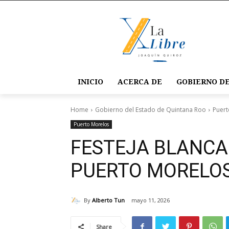
INICIO
ACERCA DE
GOBIERNO DE
Home
Gobierno del Estado de Quintana Roo
Puert
Puerto Morelos
FESTEJA BLANCA
PUERTO MORELOS
By
Alberto Tun
mayo 11, 2026
Share