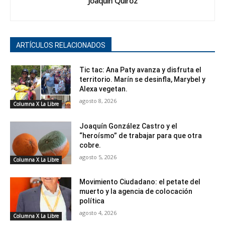
Joaquín Quiroz
ARTÍCULOS RELACIONADOS
Tic tac: Ana Paty avanza y disfruta el
territorio. Marín se desinfla, Marybel y
Alexa vegetan.
agosto 8, 2026
Columna X La Libre
Joaquín González Castro y el
“heroísmo” de trabajar para que otra
cobre.
agosto 5, 2026
Columna X La Libre
Movimiento Ciudadano: el petate del
muerto y la agencia de colocación
política
agosto 4, 2026
Columna X La Libre