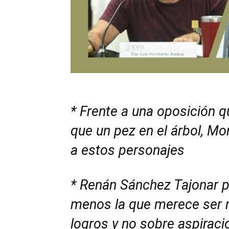
*
F
rente a una oposición q
que un pez en el árbol, M
a estos personajes
*
Renán Sánchez Tajonar par
menos la que merece ser 
logros y no sobre aspiraci