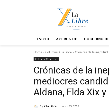
INICIO
ACERCA DE
GOBIERNO DE
Home
Columna X La Libre
Crónicas de la ineptitud
Columna X La Libre
Crónicas de la inep
mediocres candid
Aldana, Elda Xix y
By
X La Libre
marzo 13, 2024