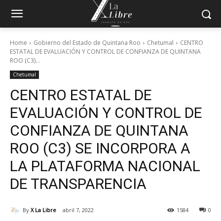
Home
Gobierno del Estado de Quintana Roo
Chetumal
CENTRO
ESTATAL DE EVALUACIÓN Y CONTROL DE CONFIANZA DE QUINTANA
ROO (C3)...
Chetumal
CENTRO ESTATAL DE
EVALUACIÓN Y CONTROL DE
CONFIANZA DE QUINTANA
ROO (C3) SE INCORPORA A
LA PLATAFORMA NACIONAL
DE TRANSPARENCIA
By
X La Libre
abril 7, 2022
1584
0