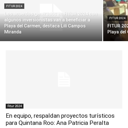
FITUR 2024
Los acuerdos generados en FITUR 2024 con
FITUR 2024
algunos inversionistas van a beneficiar a
Playa del Carmen, destaca Lilí Campos
FITUR 202
Miranda
Playa del
Fitur 2024
En equipo, respaldan proyectos turísticos
para Quintana Roo: Ana Patricia Peralta