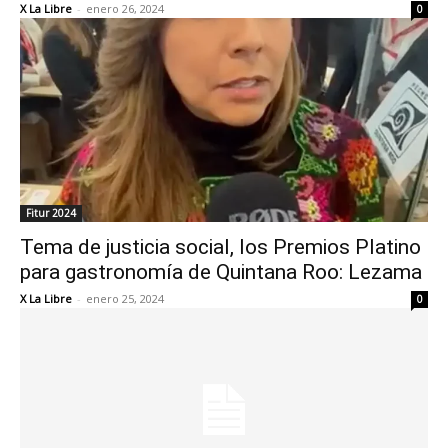
X La Libre
-
enero 26, 2024
0
Fitur 2024
Tema de justicia social, los Premios Platino
para gastronomía de Quintana Roo: Lezama
X La Libre
-
enero 25, 2024
0