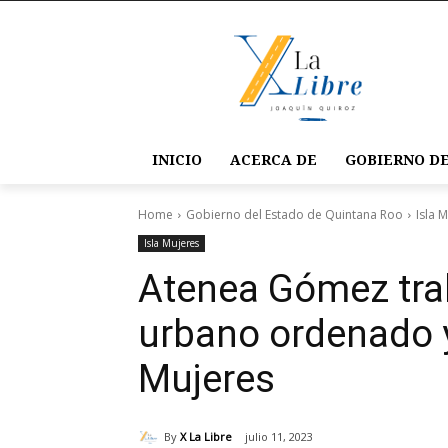
INICIO
ACERCA DE
GOBIERNO DE
Home
Gobierno del Estado de Quintana Roo
Isla 
Isla Mujeres
Atenea Gómez trab
urbano ordenado y
Mujeres
By
X La Libre
julio 11, 2023