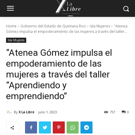
Home
Gobierno del Estado de Quintana Roo
Isla Mujeres
"Atenea
Gómez impulsa el empoderamiento de las mujeres a través del taller...
Isla Mujeres
“Atenea Gómez impulsa el
empoderamiento de las
mujeres a través del taller
“Aprendiendo y
emprendiendo”
By
X La Libre
julio 1, 2023
757
0