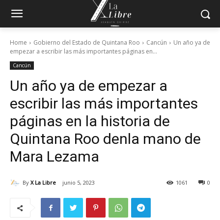
Home
Gobierno del Estado de Quintana Roo
Cancún
Un año ya de
empezar a escribir las más importantes páginas en...
Cancún
Un año ya de empezar a
escribir las más importantes
páginas en la historia de
Quintana Roo denla mano de
Mara Lezama
By
X La Libre
junio 5, 2023
1061
0